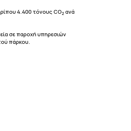
περίπου 4.400 τόνους CO
ανά
2
ρεία σε παροχή υπηρεσιών
τού πάρκου.