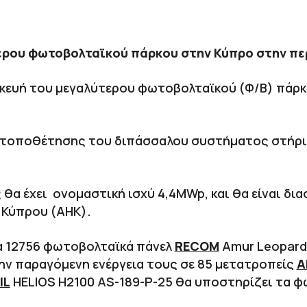
τερου φωτοβολταϊκού πάρκου στην Κύπρο στην πε
ασκευή του μεγαλύτερου φωτοβολταϊκού (Φ/Β) πάρκ
ιο τοποθέτησης του διπάσσαλου συστήματος στήρ
α έχει ονομαστική ισχύ 4,4MWp, και θα είναι δια
 Κύπρου (ΑΗΚ).
ά 12756 φωτοβολταϊκά πάνελ
RECOM
Amur Leopard
την παραγόμενη ενέργεια τους σε 85 μετατροπείς
Α
IL
HELIOS H2100 AS-189-P-25 θα υποστηρίζει τα φ