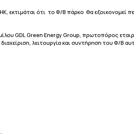
ΑΗΚ, εκτιμάται ότι το Φ/Β πάρκο θα εξοικονομεί 
ομίλου GDL Green Energy Group, πρωτοπόρος εται
 διαχείριση, λειτουργία και συντήρηση του Φ/Β αυ