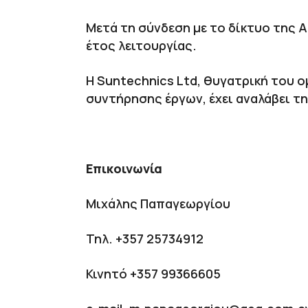
Μετά τη σύνδεση με το δίκτυο της 
έτος λειτουργίας.
Η Suntechnics Ltd, θυγατρική του 
συντήρησης έργων, έχει αναλάβει τη
Επικοινωνία
Μιχάλης Παπαγεωργίου
Τηλ. +357 25734912
Κινητό +357 99366605