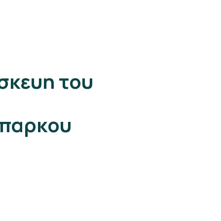
σκευη του
 παρκου