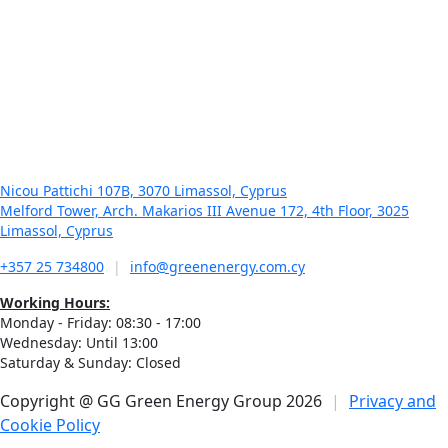
GREEN NEWS
January 21, 2026
In Business – Green Energy Group – Γ. Γεωργίου: Η
ενέργεια δεν είναι προϊόν, είναι υποδομή για το μέλλον
της χώρας
Nicou Pattichi 107B, 3070 Limassol, Cyprus
Melford Tower, Arch. Makarios III Avenue 172, 4th Floor, 3025
Limassol, Cyprus
+357 25 734800
|
info@greenenergy.com.cy
Working Hours:
Monday - Friday: 08:30 - 17:00
Wednesday: Until 13:00
Saturday & Sunday: Closed
Copyright @ GG Green Energy Group 2026
|
Privacy and
Cookie Policy