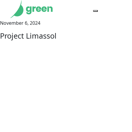
Toggle navigati
November 6, 2024
Project Limassol
GREEN NEWS
April 2, 2026
Insider Αφιέρωμα: Από την Κατανάλωση στην
Εξοικονόμηση – Η Smart Energy Εποχή
GREEN NEWS
January 21, 2026
Economy Today – Η επόμενη μέρα της Eνέργειας απαιτεί
Ταχύτητα, Τεχνολογία και Συνέπεια!