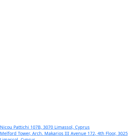
April 2, 2026
Insider Αφιέρωμα: Από την Κατανάλωση στην
Εξοικονόμηση – Η Smart Energy Εποχή
GREEN NEWS
January 21, 2026
Economy Today – Η επόμενη μέρα της Eνέργειας απαιτεί
Ταχύτητα, Τεχνολογία και Συνέπεια!
GREEN NEWS
January 21, 2026
In Business – Green Energy Group – Γ. Γεωργίου: Η
ενέργεια δεν είναι προϊόν, είναι υποδομή για το μέλλον
της χώρας
Nicou Pattichi 107B, 3070 Limassol, Cyprus
Melford Tower, Arch. Makarios III Avenue 172, 4th Floor, 3025
Limassol, Cyprus