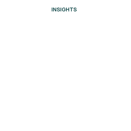
INSIGHTS
GREEN NEWS
2 Απριλίου, 2026