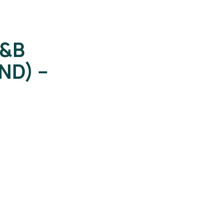
&B
ND) –