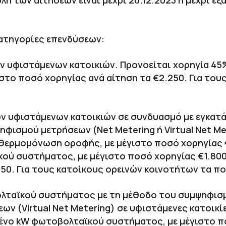
ολή των αιτήσεων είναι μέχρι 20.12.2023 ή μέχρι 
κατηγορίες επενδύσεων:
 υφιστάμενων κατοικιών. Προνοείται χορηγία 45
ιστο ποσό χορηγίας ανά αίτηση τα €2.250. Για το
 υφιστάμενων κατοικιών σε συνδυασμό με εγκα
φισμού μετρήσεων (Net Metering ή Virtual Net Me
 θερμομόνωση οροφής, με μέγιστο ποσό χορηγίας
ύ συστήματος, με μέγιστο ποσό χορηγίας €1.800
550. Για τους κατοίκους ορεινών κοινοτήτων τα π
λταϊκού συστήματος με τη μέθοδο του συμψηφισμ
ν (Virtual Net Metering) σε υφιστάμενες κατοικί
μένο kW φωτοβολταϊκού συστήματος, με μέγιστο π