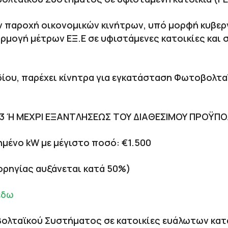
 παροχή οικονομικών κινήτρων, υπό μορφή κυβερν
ρμογή μέτρων ΕΞ.Ε σε υφιστάμενες κατοικίες και 
δίου, παρέχει κίνητρα για εγκατάσταση Φωτοβολτ
23 Ή ΜΕΧΡΙ ΕΞΑΝΤΛΗΣΕΩΣ ΤΟΥ ΔΙΑΘΕΣΙΜΟΥ ΠΡΟΫΠ
μένο kW με μέγιστο ποσό: €1.500
χορηγίας αυξάνεται κατά 50%)
έδω
λταϊκού Συστήματος σε κατοικίες ευάλωτων κατ