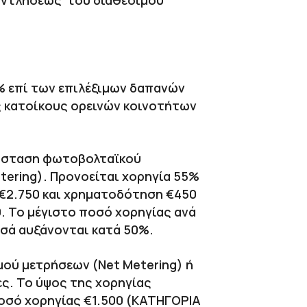
εξαντλήσεως του διαθέσιμου
% επί των επιλέξιμων δαπανών
υς κατοίκους ορεινών κοινοτήτων
τάσταση φωτοβολταϊκού
tering). Προνοείται χορηγία 55%
 €2.750 και χρηματοδότηση €450
. Το μέγιστο ποσό χορηγίας ανά
οσά αυξάνονται κατά 50%.
ού μετρήσεων (Net Metering) ή
ες. Το ύψος της χορηγίας
οσό χορηγίας €1.500 (ΚΑΤΗΓΟΡΙΑ