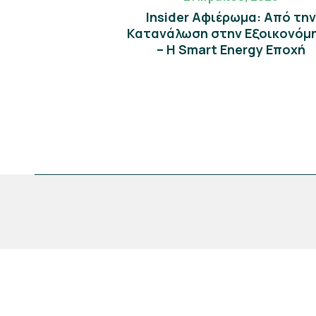
Insider Αφιέρωμα: Από την
Κατανάλωση στην Εξοικονόμ
– Η Smart Energy Εποχή
Νίκου Παττίχη 107Β, 3070 Λεμεσός, Κύπρος
Melford Tower, Λεωφ. Αρχ. Μακαρίου Γ', 4ος
Όροφος, 3027 Λεμεσός, Κύπρος