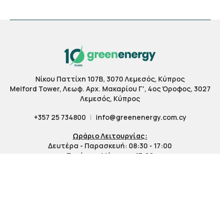
Νίκου Παττίχη 107Β, 3070 Λεμεσός, Κύπρος
Melford Tower, Λεωφ. Αρχ. Μακαρίου Γ', 4ος Όροφος, 3027
Λεμεσός, Κύπρος
+357 25 734800
|
info@greenenergy.com.cy
Ωράριο Λειτουργίας:
Δευτέρα - Παρασκευή: 08:30 - 17:00
Τετάρτη: Μέχρι τις 13:00
Σάββατο & Κυριακή: Κλειστά
Copyright @ GG Green Energy Group 2026
Privacy and Cookie Policy