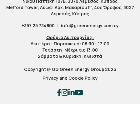
Νίκου Παττίχη 107Β, 3070 Λεμεσός, Κύπρος
Melford Tower, Λεωφ. Αρχ. Μακαρίου Γ', 4ος Όροφος, 3027
Λεμεσός, Κύπρος
+357 25 734800
|
info@greenenergy.com.cy
Ωράριο Λειτουργίας:
Δευτέρα - Παρασκευή: 08:30 - 17:00
Τετάρτη: Μέχρι τις 13:00
Σάββατο & Κυριακή: Κλειστά
Copyright @ GG Green Energy Group 2026
Privacy and Cookie Policy