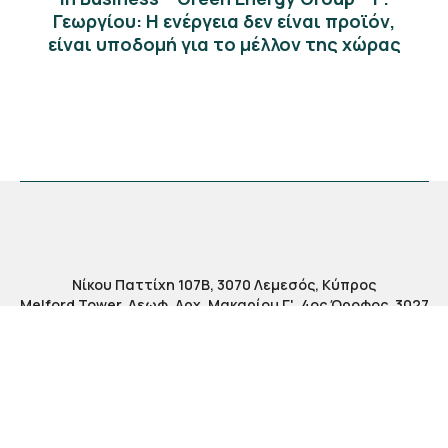
Γεωργίου: Η ενέργεια δεν είναι προϊόν,
είναι υποδομή για το μέλλον της χώρας
Νίκου Παττίχη 107Β, 3070 Λεμεσός, Κύπρος
Melford Tower, Λεωφ. Αρχ. Μακαρίου Γ', 4ος Όροφος, 3027
Λεμεσός, Κύπρος
+357 25 734800
|
info@greenenergy.com.cy
Ωράριο Λειτουργίας:
Δευτέρα - Παρασκευή: 08:30 - 17:00
Τετάρτη: Μέχρι τις 13:00