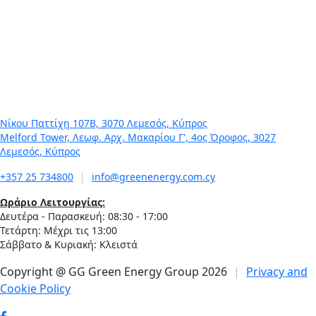
GREEN NEWS
21 Ιανουαρίου, 2026
In Business – Green Energy Group – Γ. Γεωργίου: Η
ενέργεια δεν είναι προϊόν, είναι υποδομή για το μέλλον
της χώρας
Νίκου Παττίχη 107Β, 3070 Λεμεσός, Κύπρος
Melford Tower, Λεωφ. Αρχ. Μακαρίου Γ', 4ος Όροφος, 3027
Λεμεσός, Κύπρος
+357 25 734800
|
info@greenenergy.com.cy
Ωράριο Λειτουργίας:
Δευτέρα - Παρασκευή: 08:30 - 17:00
Τετάρτη: Μέχρι τις 13:00
Σάββατο & Κυριακή: Κλειστά
Copyright @ GG Green Energy Group 2026
|
Privacy and
Cookie Policy