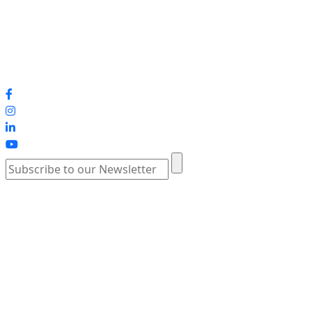
γίου:
ή για