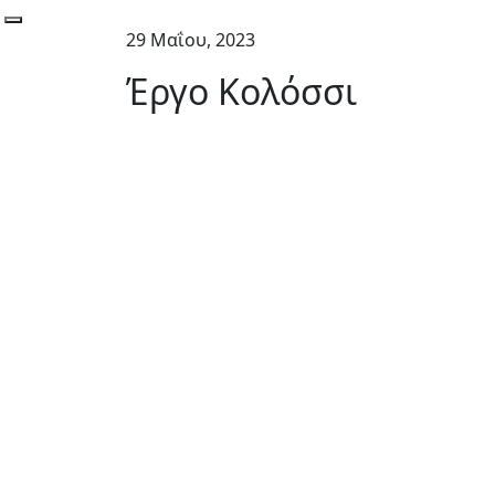
Toggle navigation
29 Μαΐου, 2023
Έργο Κολόσσι
GREEN NEWS
2 Απριλίου, 2026
Insider Αφιέρωμα: Από την Κατανάλωση 
Εξοικονόμηση – Η Smart Energy Εποχ
GREEN NEWS
21 Ιανουαρίου, 2026
Economy Today – Η επόμενη μέρα της Eνέρ
απαιτεί Ταχύτητα, Τεχνολογία και Συνέπε
GREEN NEWS