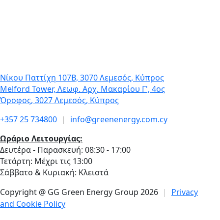
21 Ιανουαρίου, 2026
In Business – Green Energy Group – Γ. Γεωρ
Η ενέργεια δεν είναι προϊόν, είναι υποδομ
το μέλλον της χώρας
Νίκου Παττίχη 107Β, 3070 Λεμεσός, Κύπρος
Melford Tower, Λεωφ. Αρχ. Μακαρίου Γ', 4ος
Όροφος, 3027 Λεμεσός, Κύπρος
+357 25 734800
|
info@greenenergy.com.cy
Ωράριο Λειτουργίας:
Δευτέρα - Παρασκευή: 08:30 - 17:00
Τετάρτη: Μέχρι τις 13:00
Σάββατο & Κυριακή: Κλειστά
Copyright @ GG Green Energy Group 2026
|
Privacy
and Cookie Policy